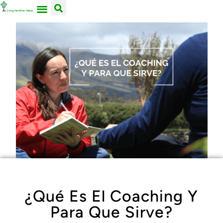
ACERCA DE NOSOTROS
TRABAJA CON LIVING HEALTHIER IDEAS
¿Qué Es El Coaching Y
Para Que Sirve?