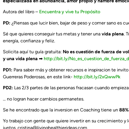
especializada en abundancia, amor propio y hambre emoci
Autora del libro –
Encuentra y vive tu Propósito
PD:
¿Piensas que lucir bien, bajar de peso y comer sano es c
Sé que quieres conseguir tus metas y tener una
vida plena
. 
energía, confianza y feliz.
Solicita aquí tu guía gratuita:
No es cuestión de fuerza de vo
y una vida plena
➡
http://bit.ly/No_es_cuestion_de_fuerza_
PD1:
Para saber más y obtener recursos e inspiracion te invi
Guerreras Poderosas, en este link-
http://bit.ly/2xQwwPk
PD2:
Las 2/3 partes de las personas fracasan cuando empiez
… no logran hacer cambios permanetes.
Se he encontrado que la inversion en Coaching tiene un
88% 
Yo trabajo con gente que quiere invertir en su crecimiento y 
juntos.
cristina@livinghealthierideas.com