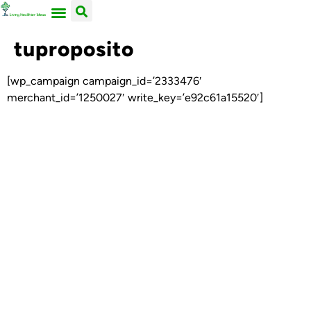
ACERCA DE NOSOTROS
TRABAJA CON LIVING HEALTHIER IDEAS
tuproposito
[wp_campaign campaign_id=’2333476′
merchant_id=’1250027′ write_key=’e92c61a15520′]